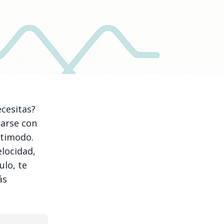
ecesitas?
rarse con
ltimodo.
elocidad,
ulo, te
ás